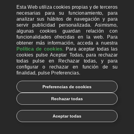
Cortizo analiza el mensaje de
paz de León XIV a raíz de un
Esta Web utiliza cookies propias y de terceros
necesarias para su funcionamiento, para
nuevo libro que recopila las
analizar sus hábitos de navegación y para
intervenciones del Papa
servir publicidad personalizada. Asimismo,
algunas cookies guardan relación con
LEER MÁS
funcionalidades ofrecidas en la web. Para
obtener más información, acceda a nuestra
NOV
Política de cookies.
Para aceptar todas las
04
cookies pulse Aceptar Todas, para rechazar
todas pulse en Rechazar todas, y para
2025
configurar o rechazar en función de su
Ucrania. “Estamos
finalidad, pulse Preferencias.
dolidos, pero tenemos
que seguir viviendo”
Preferencias de cookies
Rechazar todas
En Járkov, diócesis situada en
la zona de guerra de Ucrania, la
Iglesia se dedica a curar a
Aceptar todas
soldados y civiles
traumatizados