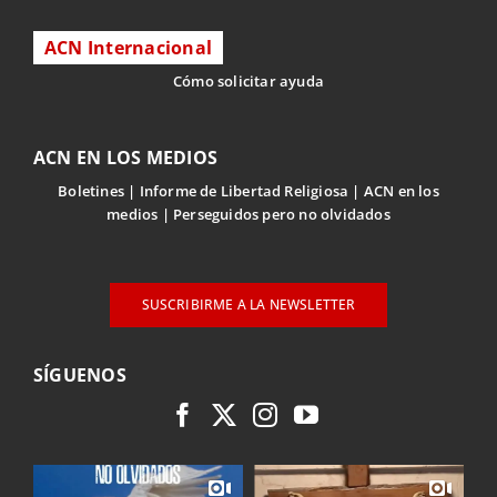
ACN Internacional
Cómo solicitar ayuda
ACN EN LOS MEDIOS
Boletines
Informe de Libertad Religiosa
ACN en los
medios
Perseguidos pero no olvidados
SUSCRIBIRME A LA NEWSLETTER
SÍGUENOS