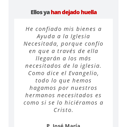
Ellos ya
han dejado huella
Asistía a una conferencia
He confiado mis bienes a
Conocí Ayuda a la Iglesia
de Ayuda a la Iglesia
Ayuda a la Iglesia
Necesitada como
Necesitada, porque confío
voluntario y al descubrir
Necesitada sobre la
en que a través de ella
situación de nuestros
cómo trabajan. Quise
hacer testamento a su
hermanos en tantos
llegarán a los más
favor para que el día que
necesitados de la iglesia.
países, y me impresionó
Como dice el Evangelio,
que, a pesar del dolor
me muera mis bienes
vayan para quienes más lo
sigan amando a Dios con
todo lo que hemos
hagamos por nuestros
tanta fuerza. Me sentí
necesitan.
llamada ayudarles en vida
hermanos necesitados es
como si se lo hiciéramos a
y después de mi muerte,
José Manuel
teniéndoles presentes en
Cristo.
mi testamento.
P. José María