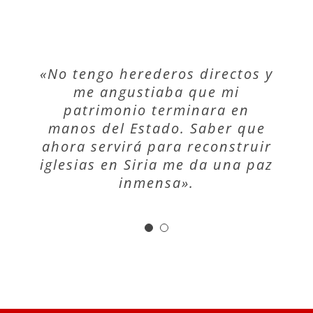
«No tengo herederos directos y
«Siempre he colaborado con
Ayuda a la Iglesia Necesitada.
me angustiaba que mi
Al cumplir los 65, decidí que
patrimonio terminara en
manos del Estado. Saber que
quería que una parte de mis
ahora servirá para reconstruir
ahorros se destinara a la
iglesias en Siria me da una paz
formación de seminaristas en
África. Mis hijos lo apoyaron
inmensa».
desde el primer momento;
para ellos es un orgullo».