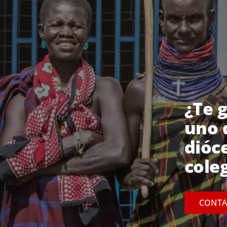
¿Te 
uno 
dióc
cole
CONTA