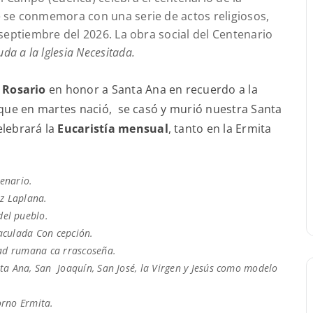
e se conmemora con una serie de actos religiosos,
 septiembre del 2026. La obra social del Centenario
uda a la lglesia Necesitada.
esperamos!
 Rosario
en honor a Santa Ana en recuerdo a la
e que en martes nació, se casó y murió nuestra Santa
celebrará la
Eucaristía mensual
, tanto en la Ermita
tenario.
uz Laplana.
del pueblo.
maculada Con cepción.
dad rumana ca rrascoseña.
anta Ana, San Joaquín, San José, la Virgen y Jesús como modelo
torno Ermita.