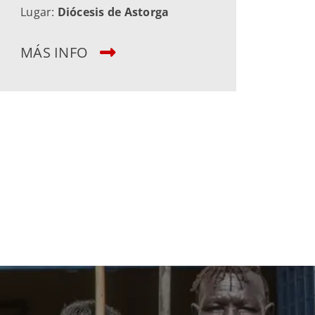
SA
Lugar:
Diócesis de Astorga
MÁS INFO
Lug
MÁ