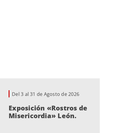
Del 3 al 31 de Agosto de 2026
De
Exposición «Rostros de
Eu
Misericordia» León.
ví
ba
o 