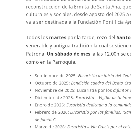
reconstrucción de la Ermita de Santa Ana, qu
culturales y sociales, desde agosto del 2025 a
va a ser destinada a la Fundación Pontificia
Ay
¡Te 
Todos los
martes
por la tarde, rezo del
Santo
venerable y antigua tradición la cual sostien
Patrona.
Un sábado de mes
, a las 12.00h se 
como en la Parroquia.
Septiembre de 2025
:
Eucaristía de inicio del Cen
Octubre de 2025
:
Bendición cuadro del Beato Cr
Noviembre de 2025
: Eucaristía por los
difuntos 
Diciembre de 2025
:
Eucaristía
–
Vigilia de la In
Enero de 2026
:
Eucaristía dedicada a la comuni
Febrero de 2026
:
Eucaristía por las familias. “S
de familia”.
Marzo de 2026
:
Eucaristía – Vía Crucis por el en