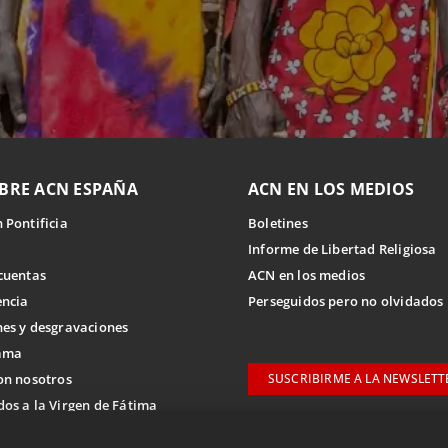
BRE ACN ESPAÑA
ACN EN LOS MEDIOS
 Pontificia
Boletines
Informe de Libertad Religiosa
cuentas
ACN en los medios
encia
Perseguidos pero no olvidados
es y desgravaciones
ama
on nosotros
SUSCRIBIRME A LA NEWSLETT
os a la Virgen de Fátima