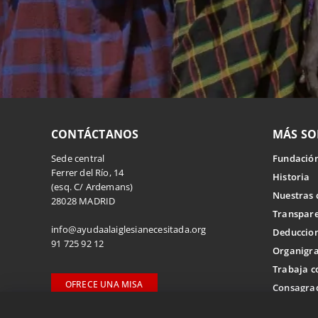
CONTÁCTANOS
MÁS SO
Sede central
Fundación
Ferrer del Río, 14
Historia
(esq. C/ Ardemans)
Nuestras 
28028 MADRID
Transpar
info@ayudaalaiglesianecesitada.org
Deduccion
91 725 92 12
Organigr
Trabaja c
OFRECE UNA MISA
Consagrad
Delegaciones