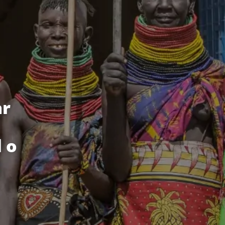
ar
 o