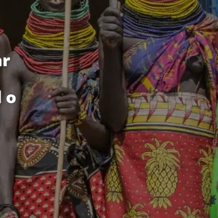
ar
 o