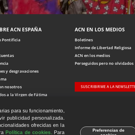
BRE ACN ESPAÑA
ACN EN LOS MEDIOS
 Pontificia
Boletines
Informe de Libertad Religiosa
cuentas
ACN en los medios
encia
Perseguidos pero no olvidados
es y desgravaciones
ama
on nosotros
SUSCRIBIRME A LA NEWSLETT
os a la Virgen de Fátima
arias para su funcionamiento,
ternacional
ir publicidad personalizada.
citar ayuda
cionalidades ofrecidas en la
Preferencias de
tra
Política de cookies.
Para