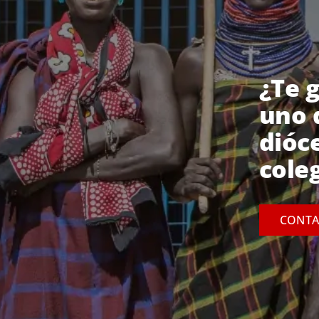
¿Te 
uno 
dióc
cole
CONTA