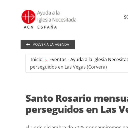
Saltar
al
S
contenido
VOLVER A LA AGENDA
Inicio
Eventos - Ayuda a la Iglesia Necesita
perseguidos en Las Vegas (Corvera)
Santo Rosario mensual
perseguidos en Las V
El 13 de diciembre de 2025 nos reuniremos par