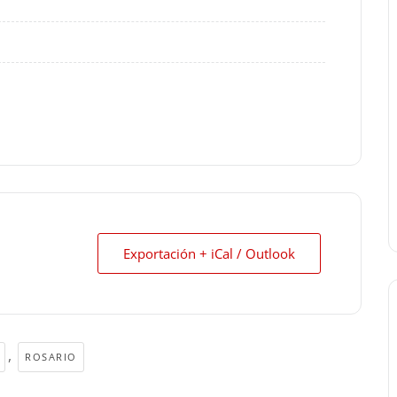
Exportación + iCal / Outlook
,
ROSARIO