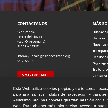
CONTÁCTANOS
MÁS SO
Sede central
Fundación
Ferrer del Río, 14
Historia
(esq. C/ Ardemans)
Nuestras 
28028 MADRID
Transpar
info@ayudaalaiglesianecesitada.org
Deduccion
91 725 92 12
Organigr
Trabaja c
OFRECE UNA MISA
Consagrad
Delegaciones
Esta Web utiliza cookies propias y de terceros neces
ACN In
para analizar sus hábitos de navegación y para serv
Cómo soli
Asimismo, algunas cookies guardan relación con fun
web. Para obtener más información, acceda a nues