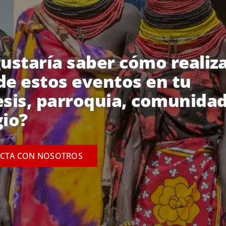
gustaría saber cómo realiz
de estos eventos en tu
esis, parroquia, comunidad
gio?
CTA CON NOSOTROS