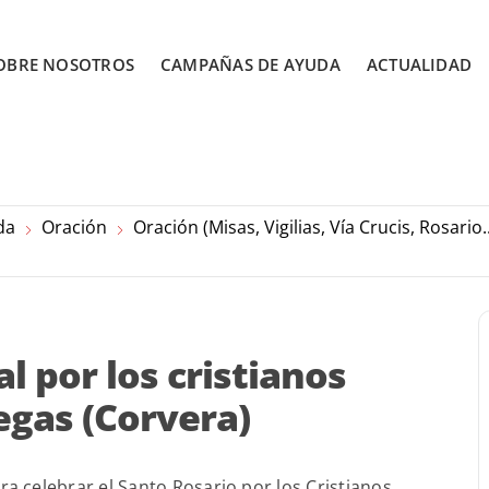
OBRE NOSOTROS
CAMPAÑAS DE AYUDA
ACTUALIDAD
da
Oración
Oración (Misas, Vigilias, Vía Crucis, Rosario..
 por los cristianos
egas (Corvera)
a celebrar el Santo Rosario por los Cristianos