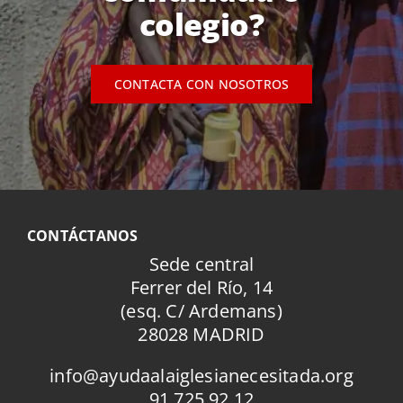
colegio?
CONTACTA CON NOSOTROS
CONTÁCTANOS
Sede central
Ferrer del Río, 14
(esq. C/ Ardemans)
28028 MADRID
info@ayudaalaiglesianecesitada.org
91 725 92 12