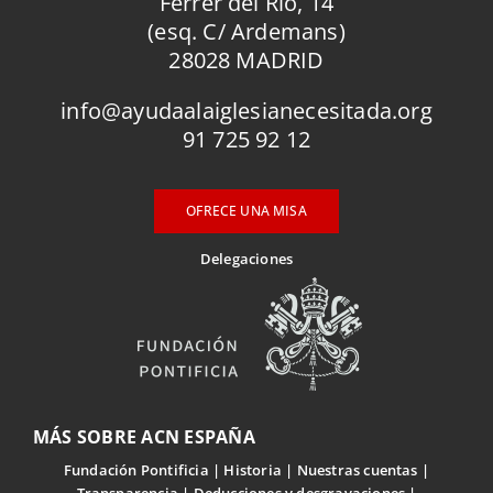
Ferrer del Río, 14
(esq. C/ Ardemans)
28028 MADRID
info@ayudaalaiglesianecesitada.org
91 725 92 12
OFRECE UNA MISA
Delegaciones
MÁS SOBRE ACN ESPAÑA
Fundación Pontificia
Historia
Nuestras cuentas
Transparencia
Deducciones y desgravaciones