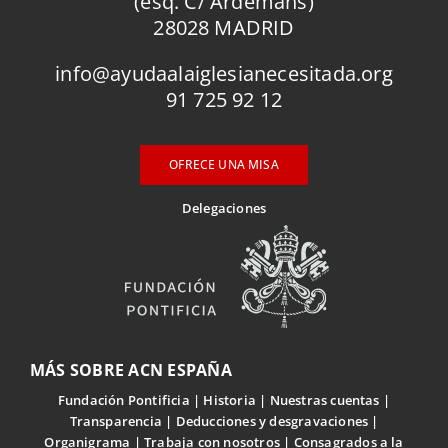
(esq. C/ Ardemans)
28028 MADRID
info@ayudaalaiglesianecesitada.org
91 725 92 12
OFRECE UNA MISA
Delegaciones
MÁS SOBRE ACN ESPAÑA
Fundación Pontificia
Historia
Nuestras cuentas
Transparencia
Deducciones y desgravaciones
Organigrama
Trabaja con nosotros
Consagrados a la