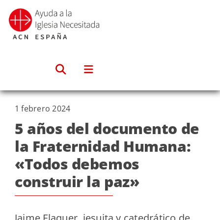
Saltar
al
contenido
1 febrero 2024
5 años del documento de
la Fraternidad Humana:
«Todos debemos
construir la paz»
Jaime Flaquer, jesuita y catedrático de