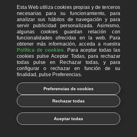
31
Esta Web utiliza cookies propias y de terceros
2026
necesarias para su funcionamiento, para
"La paz no es una
analizar sus hábitos de navegación y para
servir publicidad personalizada. Asimismo,
aspiración abstracta,
algunas cookies guardan relación con
sino un compromiso que
funcionalidades ofrecidas en la web. Para
empieza desarmando el
obtener más información, acceda a nuestra
Política de cookies.
Para aceptar todas las
corazón"
cookies pulse Aceptar Todas, para rechazar
todas pulse en Rechazar todas, y para
El jurista y docente Víctor
configurar o rechazar en función de su
Cortizo analiza el mensaje de
finalidad, pulse Preferencias.
paz de León XIV a raíz de un
nuevo libro que recopila las
Preferencias de cookies
intervenciones del Papa
Rechazar todas
LEER MÁS
Aceptar todas
JUL
29