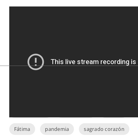
Asunción
conferencia espiscopal española
consagración
coronavirus
España
Fátima
pandemia
sagrado corazón