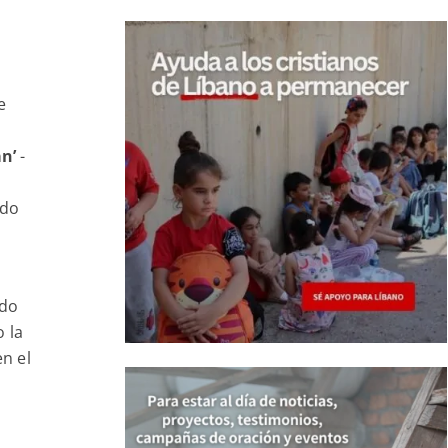
e
n’
-
ado
odo
 la
n el