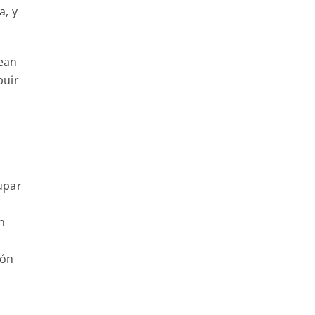
a, y
sean
buir
upar
n
ión