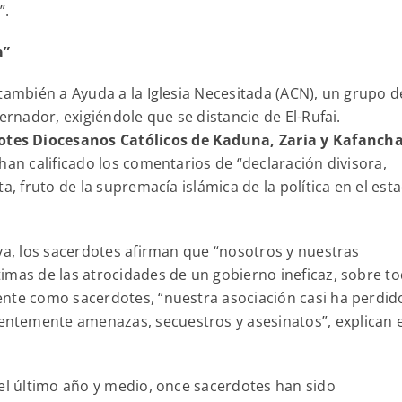
”.
a”
también a Ayuda a la Iglesia Necesitada (ACN), un grupo d
ernador, exigiéndole que se distancie de El-Rufai.
otes Diocesanos Católicos de Kaduna, Zaria y Kafancha
han calificado los comentarios de “declaración divisora,
a, fruto de la supremacía islámica de la política en el est
va, los sacerdotes afirman que “nosotros y nuestras
imas de las atrocidades de un gobierno ineficaz, sobre t
nte como sacerdotes, “nuestra asociación casi ha perdido
ntemente amenazas, secuestros y asesinatos”, explican e
 el último año y medio, once sacerdotes han sido