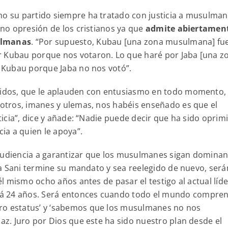
mo su partido siempre ha tratado con justicia a musulman
a no opresión de los cristianos ya que
admite abiertamen
sulmanas
. “Por supuesto, Kubau [una zona musulmana] fue
r Kubau porque nos votaron. Lo que haré por Jaba [una z
r Kubau porque Jaba no nos votó”.
unidos, que le aplauden con entusiasmo en todo momento,
osotros, imanes y ulemas, nos habéis enseñado es que el
sticia”, dice y añade: “Nadie puede decir que ha sido oprim
ia a quien le apoya”.
 audiencia a garantizar que los musulmanes sigan domina
 Uba Sani termine su mandato y sea reelegido de nuevo, será
 él mismo ocho años antes de pasar el testigo al actual líde
rá 24 años. Será entonces cuando todo el mundo compren
ro estatus’ y ‘sabemos que los musulmanes no nos
paz. Juro por Dios que este ha sido nuestro plan desde el