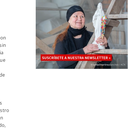
son
sin
ia
que
 de
s
estro
ón
do,