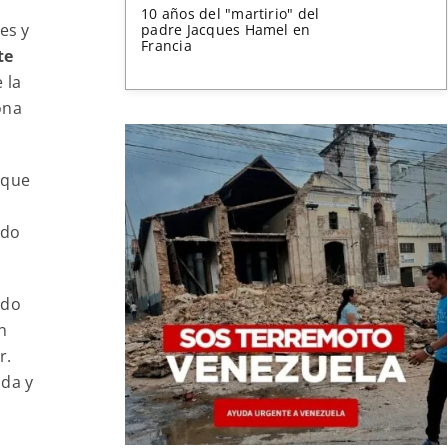
10 años del "martirio" del
es y
padre Jacques Hamel en
Francia
te
 la
ona
 que
ido
ndo
n
r.
da y