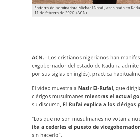
Entierro del seminarista Michael Nnadi, asesinado en Kadu
11 de febrero de 2020. (ACN)
ACN
.
–
Los cristianos nigerianos han manife
exgobernador del estado de Kaduna admite q
por sus siglas en inglés), practica habitualm
El vídeo muestra a
Nasir El-Rufai
, que diri
clérigos musulmanes
mientras el actual g
su discurso,
El-Rufai explica a los clérigos
“Los que no son musulmanes no votan a nuest
iba a cederles el puesto de vicegobernado
sin hacerlo”.