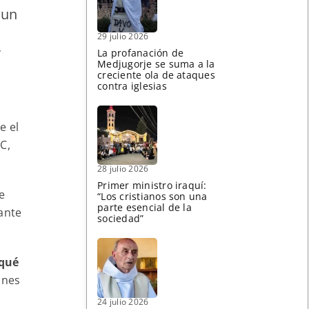
 un
29 julio 2026
r
La profanación de
Medjugorje se suma a la
creciente ola de ataques
contra iglesias
e el
C,
28 julio 2026
Primer ministro iraquí:
e
“Los cristianos son una
parte esencial de la
ante
sociedad”
 qué
ones
24 julio 2026