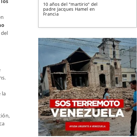
 los
10 años del "martirio" del
padre Jacques Hamel en
Francia
en
no
 del
e
ns.
 la
ción,
ca