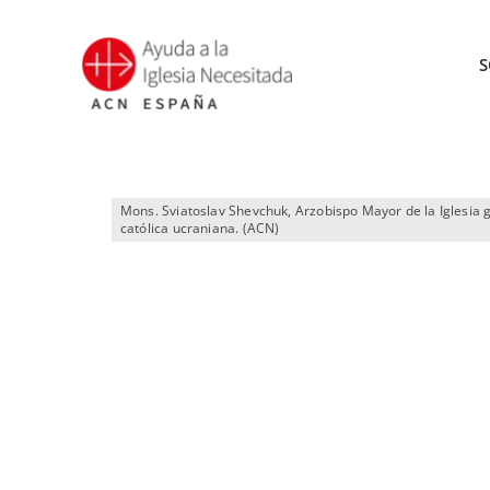
Saltar
al
S
contenido
Mons. Sviatoslav Shevchuk, Arzobispo Mayor de la Iglesia 
católica ucraniana. (ACN)