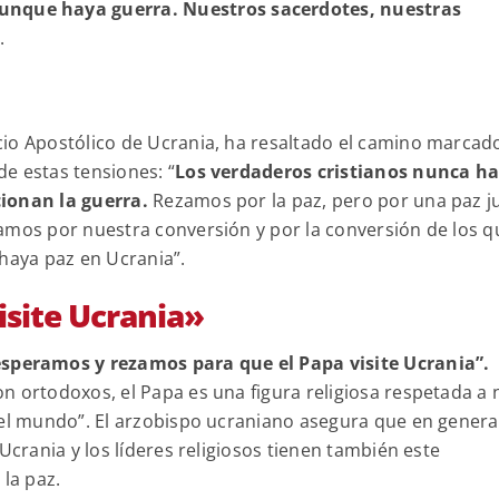
nque haya guerra. Nuestros sacerdotes, nuestras
»
.
cio Apostólico de Ucrania, ha resaltado el camino marcad
de estas tensiones: “
Los verdaderos cristianos nunca h
cionan la guerra.
Rezamos por la paz, pero por una paz j
amos por nuestra conversión y por la conversión de los q
 haya paz en Ucrania”.
isite Ucrania»
esperamos y rezamos para que el Papa visite Ucrania”.
 ortodoxos, el Papa es una figura religiosa respetada a n
 el mundo”. El arzobispo ucraniano asegura que en general
Ucrania y los líderes religiosos tienen también este
 la paz.