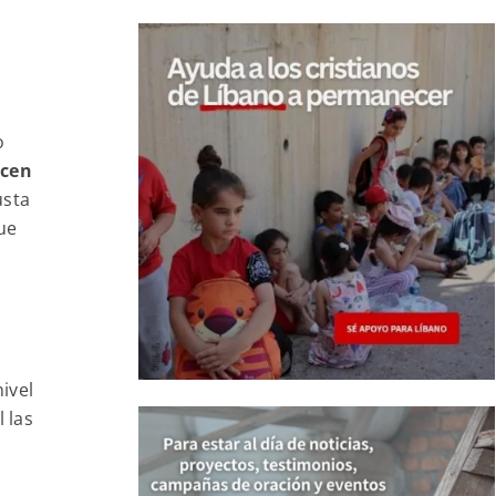
o
acen
usta
ue
ivel
 las