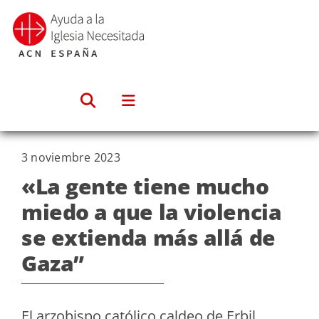
Saltar
al
contenido
3 noviembre 2023
«La gente tiene mucho
miedo a que la violencia
se extienda más allá de
Gaza”
El arzobispo católico caldeo de Erbil,