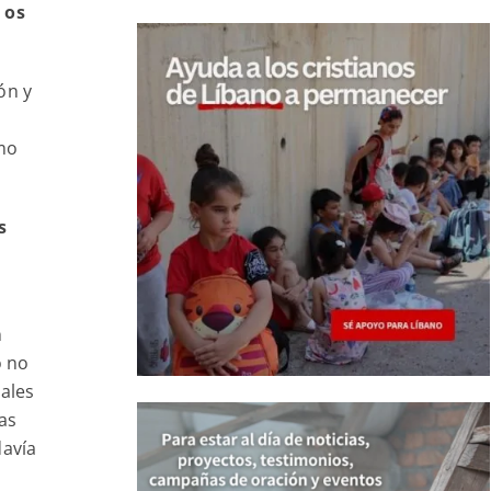
 os
ón y
omo
s
n
o no
ales
as
davía