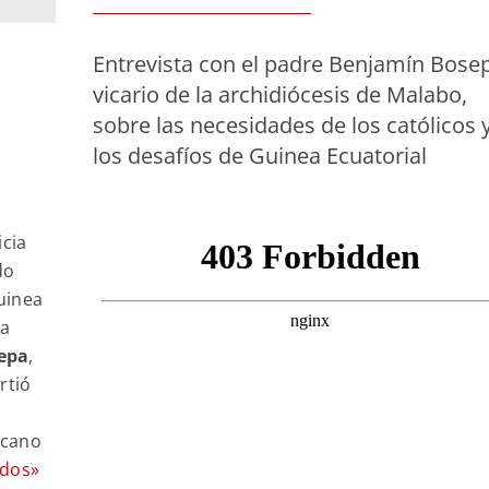
Entrevista con el padre Benjamín Bose
vicario de la archidiócesis de Malabo,
sobre las necesidades de los católicos 
los desafíos de Guinea Ecuatorial
icia
do
uinea
ma
epa
,
rtió
icano
ados»