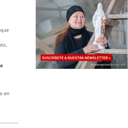
 que
nto,
la
do en