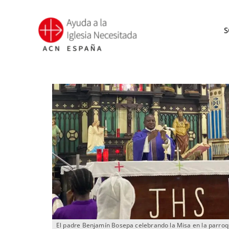
Saltar
al
S
contenido
El padre Benjamín Bosepa celebrando la Misa en la parroq