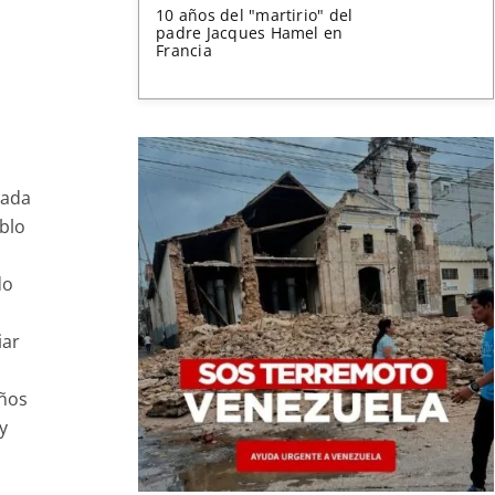
10 años del "martirio" del
padre Jacques Hamel en
Francia
dada
blo
do
iar
iños
y