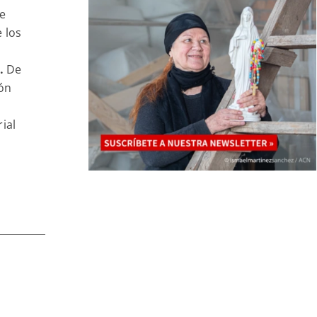
de
 los
.
De
ión
ial