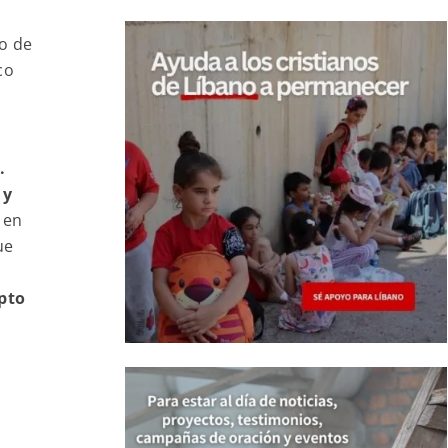
do de
co
.
 y
 en
ue
pto