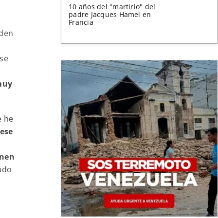
10 años del "martirio" del
padre Jacques Hamel en
Francia
eden
ese
muy
e he
ese
enen
ado