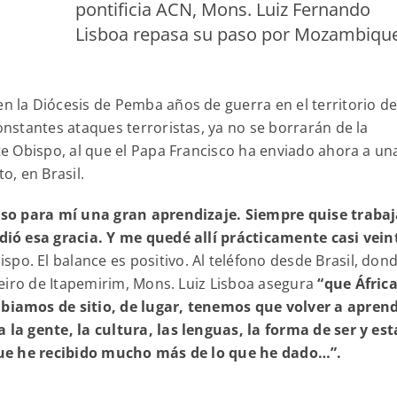
pontificia ACN, Mons. Luiz Fernando
Lisboa repasa su paso por Mozambiqu
n la Diócesis de Pemba años de guerra en el territorio de
stantes ataques terroristas, ya no se borrarán de la
e Obispo, al que el Papa Francisco ha enviado ahora a un
o, en Brasil.
so para mí una gran aprendizaje. Siempre quise trabaj
ió esa gracia. Y me quedé allí prácticamente casi vein
po. El balance es positivo. Al teléfono desde Brasil, don
eiro de Itapemirim, Mons. Luiz Lisboa asegura
“que Áfric
iamos de sitio, de lugar, tenemos que volver a aprend
a gente, la cultura, las lenguas, la forma de ser y est
que he recibido mucho más de lo que he dado…”.