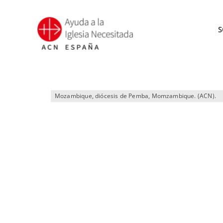
Saltar
al
S
contenido
Mozambique, diócesis de Pemba, Momzambique. (ACN).