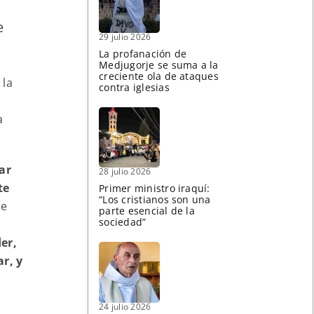
e
29 julio 2026
La profanación de
Medjugorje se suma a la
creciente ola de ataques
 la
contra iglesias
a
ar
28 julio 2026
te
Primer ministro iraquí:
“Los cristianos son una
de
parte esencial de la
sociedad”
a
er,
ar, y
24 julio 2026