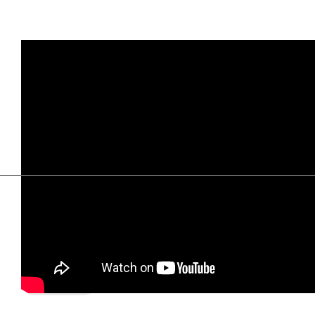
acoso
Libertad religiosa
Matagalpa
Mons. Rolando Álvarez
Nicaragua
represión