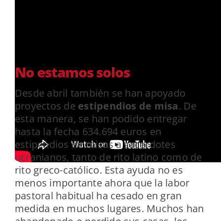
No estamos solos
Desde abril también se han apoyado
proyectos de
estipendios de misa
. De
esta manera, se han podido entregar
hasta la fecha 634.694 euros en
estipendios de misas a sacerdotes
ucranianos, tanto de rito latino como de
rito greco-católico. Esta ayuda no es
menos importante ahora que la labor
pastoral habitual ha cesado en gran
medida en muchos lugares. Muchos han