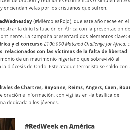
rvicios de oración y reuniones ecuménicas o simplemente 
 y enciendan velas por los cristianos que sufren.
#RedWednesday
(#MiércolesRojo), que este año recae en el
strar la difícil situación en África con la presentación d
o continente. La campaña presentará dos elementos clave:
e
frica y el concurso
£100,000 Matched Challenge for Africa,
c
relacionados con las víctimas de la falta de libertad
timonio de un matrimonio nigeriano que sobrevivió al
la diócesis de Ondo. Este ataque terrorista se saldó con 
edrales de Chartres, Bayonne, Reims, Angers, Caen, Bou
 oración e información, con vigilias en -la basílica de
ma dedicada a los jóvenes.
#RedWeek en América