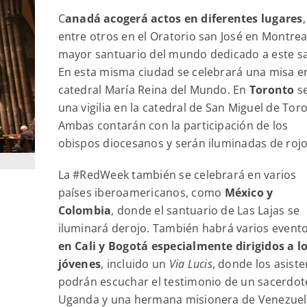
C
anadá acogerá actos en diferentes lugares
,
entre otros en el Oratorio san José en Montreal
mayor santuario del mundo dedicado a este s
En esta misma ciudad se celebrará una misa en
catedral María Reina del Mundo. En
Toronto
s
una vigilia en la catedral de San Miguel de Tor
Ambas contarán con la participación de los
obispos diocesanos y serán iluminadas de rojo
La #RedWeek también se celebrará en varios
países iberoamericanos, como
México y
Colombia
, donde el santuario de Las Lajas se
iluminará derojo. También habrá varios event
en Cali y Bogotá especialmente dirigidos a l
jóvenes
, incluido un
Via Lucis
, donde los asist
podrán escuchar el testimonio de un sacerdot
Uganda y una hermana misionera de Venezue