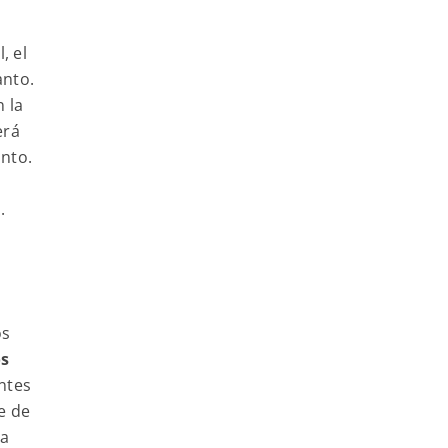
, el
anto.
 la
erá
onto.
.
os
os
entes
e de
la