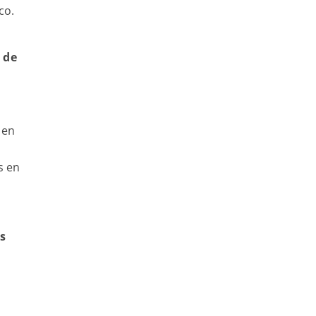
ico.
 de
 en
s en
s