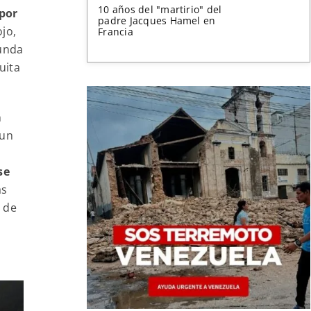
10 años del "martirio" del
 por
padre Jacques Hamel en
jo,
Francia
gunda
uita
n
 un
se
as
a de