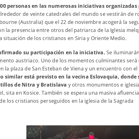
00 personas en las numerosas iniciativas organizadas
lrededor de veinte catedrales del mundo se vestirán de ro
elbourne (Australia) que el 22 de noviembre acogerá la se
n la presencia entre otros del patriarca de la Iglesia melq
a situación de los cristianos en Siria y Oriente Medio.
firmado su participación en la iniciativa.
Se iluminará
arlamento austriaco. Uno de los momentos culminantes será
en la plaza de San Esteban de Viena y un encuentro con el
o similar está previsto en la vecina Eslovaquia, donde 
illos de Nitra y Bratislava
y otros monumentos e iglesi
el, sita en Kosice. También se espera una masiva afluenci
e los cristianos perseguidos en la iglesia de la Sagrada