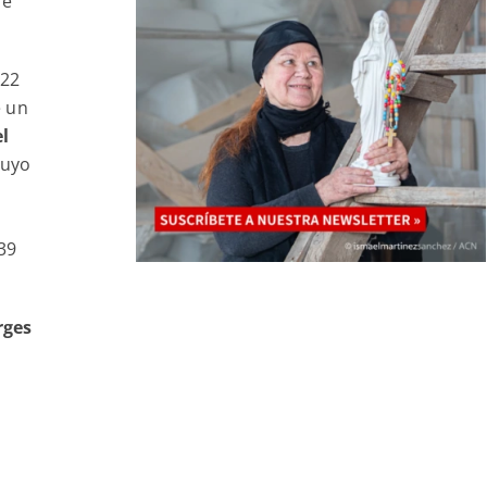
se
 22
e un
l
uyo
39
rges