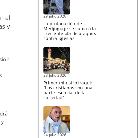
29 julio 2026
n al
La profanación de
as y
Medjugorje se suma a la
creciente ola de ataques
contra iglesias
sión
es
28 julio 2026
Primer ministro iraquí:
“Los cristianos son una
parte esencial de la
sociedad”
ndrá
 y
24 julio 2026