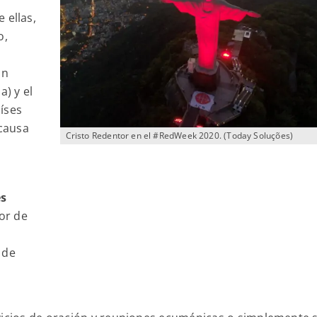
 ellas,
o,
án
a) y el
íses
 causa
Cristo Redentor en el #RedWeek 2020. (Today Soluções)
es
or de
 de