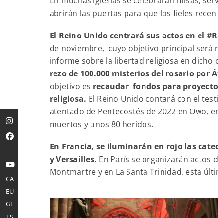
En muchas iglesias se celebrarán misas, se
abrirán las puertas para que los fieles recen
El Reino Unido centrará sus actos en el 
de noviembre, cuyo objetivo principal será mo
informe sobre la libertad religiosa en dich
rezo de 100.000 misterios del rosario por Á
objetivo es
recaudar fondos para proyectos 
religiosa.
El Reino Unido contará con el tes
atentado de Pentecostés de 2022 en Owo, en 
muertos y unos 80 heridos.
En Francia, se iluminarán en rojo las cat
y Versailles.
En París se organizarán actos de
Montmartre y en La Santa Trinidad, esta últi
CA
EU
GL
ES