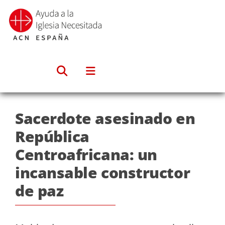
Saltar
al
contenido
Sacerdote asesinado en
República
Centroafricana: un
incansable constructor
de paz