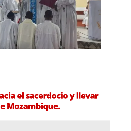
ia el sacerdocio y llevar
 de Mozambique.