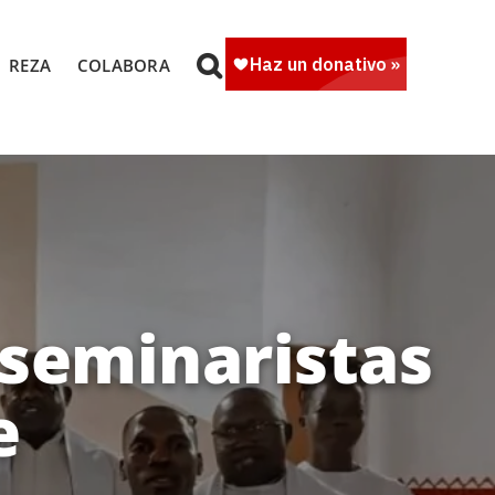
REZA
COLABORA
 seminaristas
e