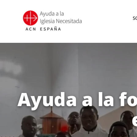
Saltar
al
S
contenido
Ayuda a la f