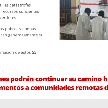
 las catástrofes
de recursos suficientes
acerdotes.
ias pobres y apenas
recen generosamente su
rmación de estos
55
nes podrán continuar su camino hac
cramentos a comunidades remotas