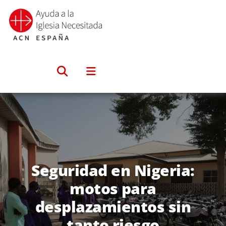
Saltar
al
contenido
Seguridad en Nigeria:
motos para
desplazamientos sin
tanto riesgo