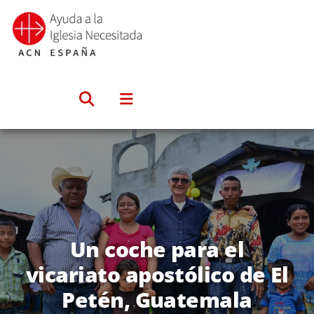
Saltar
al
contenido
Un coche para el
vicariato apostólico de El
Petén, Guatemala