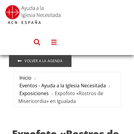
Saltar
al
contenido
VOLVER A LA AGENDA
Inicio
Eventos - Ayuda a la Iglesia Necesitada
Exposiciones
Expofoto «Rostros de
Misericordia» en Igualada
Expofoto «Rostros de