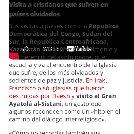
Visita a cristianos que sufren en
países olvidados
Sus visitas a países como la
Republica
Democrática del Congo, Sudan del
Sur, la Republica Centroafricana,
Kazajistán o Irak
son un testimonio y
una herencia del santo padre, que
escucha y va al encuentro de la Iglesia
que sufre, de los más olvidados y
sedientos de paz y justicia.
En Irak,
Francisco pisó iglesias que fueron
destruidas por Daesh
y
visitó al Gran
Ayatolá al-Sistani
, un gesto que
algunos reconocen como un «hito en el
camino del diálogo interreligioso».
«Cómo no recordar también sus