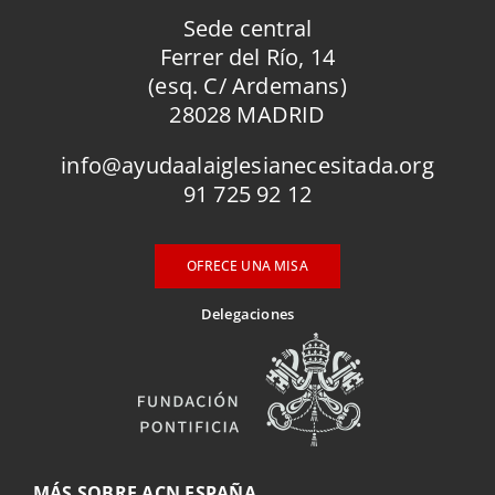
Sede central
Ferrer del Río, 14
(esq. C/ Ardemans)
28028 MADRID
info@ayudaalaiglesianecesitada.org
91 725 92 12
OFRECE UNA MISA
Delegaciones
MÁS SOBRE ACN ESPAÑA