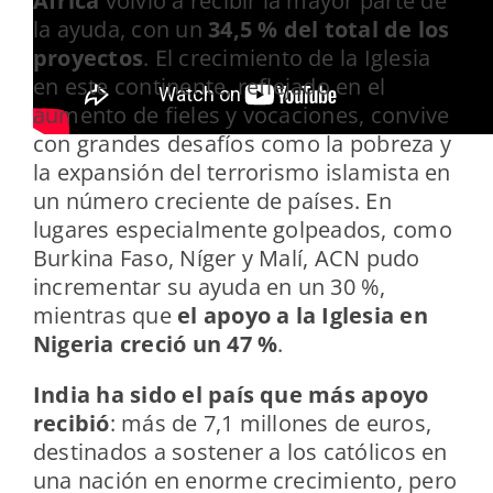
África
volvió a recibir la mayor parte de
la ayuda, con un
34,5 % del total de los
proyectos
. El crecimiento de la Iglesia
en este continente, reflejado en el
aumento de fieles y vocaciones, convive
con grandes desafíos como la pobreza y
la expansión del terrorismo islamista en
un número creciente de países. En
lugares especialmente golpeados, como
Burkina Faso, Níger y Malí, ACN pudo
incrementar su ayuda en un 30 %,
mientras que
el apoyo a la Iglesia en
Nigeria creció un 47 %
.
India ha sido el país que más apoyo
recibió
: más de 7,1 millones de euros,
destinados a sostener a los católicos en
una nación en enorme crecimiento, pero