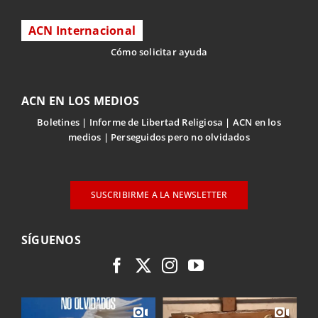
ACN Internacional
Cómo solicitar ayuda
ACN EN LOS MEDIOS
Boletines
Informe de Libertad Religiosa
ACN en los
medios
Perseguidos pero no olvidados
SUSCRIBIRME A LA NEWSLETTER
SÍGUENOS