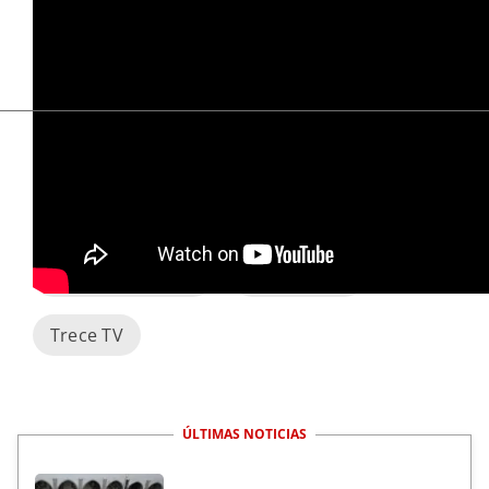
ACN España
Padre Pedro Narbona
Premio Libertad Religiosa 2021
Santiago de Chile
Trece al Día
Trece TV
ÚLTIMAS NOTICIAS