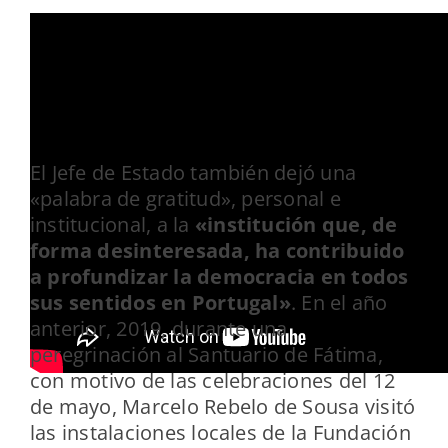
El Jefe de Estado también dejó una
«palabra de gratitud», personal e
institucional, a la
«institución que, de
forma desinteresada, ha contribuido
a profundizar la democracia en todos
sus sentidos en Portugal»
. En el año
anterior, 2019, durante una
peregrinación al Santuario de Fátima,
con motivo de las celebraciones del 12
de mayo, Marcelo Rebelo de Sousa visitó
las instalaciones locales de la Fundación