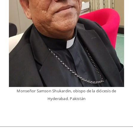
Monseñor Samson Shukardin, obispo de la diócesis de
Ha
Hyderabad. Pakistán