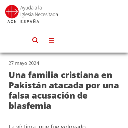
Saltar
al
contenido
27 mayo 2024
Una familia cristiana en
Pakistán atacada por una
falsa acusación de
blasfemia
La víctima, que fue golpeado