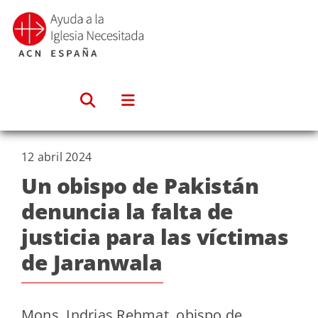
Saltar
al
contenido
12 abril 2024
Un obispo de Pakistán
denuncia la falta de
justicia para las víctimas
de Jaranwala
Mons. Indrias
Rehmat
, obispo de