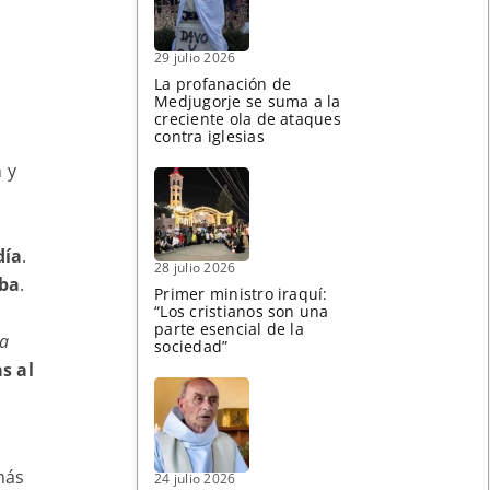
29 julio 2026
La profanación de
Medjugorje se suma a la
creciente ola de ataques
contra iglesias
n y
día
.
28 julio 2026
aba
.
Primer ministro iraquí:
“Los cristianos son una
parte esencial de la
da
sociedad”
s al
más
24 julio 2026