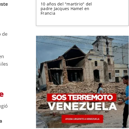
este
10 años del "martirio" del
padre Jacques Hamel en
Francia
o de
en
iles
e
ugió
a