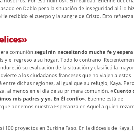
 nosotros. Por eso huimos». En realidad, Etienne deberí
sado en Dablo pero la situación de inseguridad allí lo hi
«He recibido el cuerpo y la sangre de Cristo. Esto refuerza
elices»
imera comunión
seguirán necesitando mucha fe y esper
ís y el regreso a su hogar. Todo lo contrario. Recientemen
ndureció su evaluación de la situación y clasificó la mayo
advierte a los ciudadanos franceses que no viajen a estas
á entre dichas regiones, al igual que su refugio, Kaya. Pero
za, al menos en el día de su primera comunión.
«Cuento 
ivimos mis padres y yo. En Él confío»
. Etienne está de
porque ponemos nuestra Esperanza en Aquel a quien reza
si 100 proyectos en Burkina Faso. En la diócesis de Kaya, l