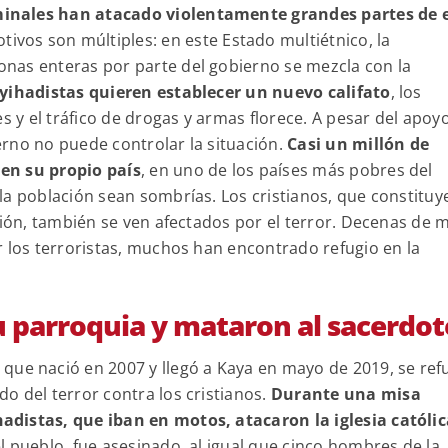
iminales han atacado violentamente grandes partes de 
os son múltiples: en este Estado multiétnico, la
nas enteras por parte del gobierno se mezcla con la
 yihadistas quieren establecer un nuevo califato
, los
s y el tráfico de drogas y armas florece. A pesar del apoy
ierno no puede controlar la situación.
Casi un millón de
en su propio país
, en uno de los países más pobres del
la población sean sombrías. Los cristianos, que constituy
ción, también se ven afectados por el terror. Decenas de m
r los terroristas, muchos han encontrado refugio en la
u parroquia y mataron al sacerdot
, que nació en 2007 y llegó a Kaya en mayo de 2019, se ref
 del terror contra los cristianos.
Durante una misa
adistas, que iban en motos, atacaron la iglesia católic
 pueblo, fue asesinado, al igual que cinco hombres de la