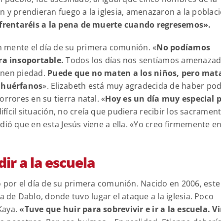
 y prendieran fuego a la iglesia, amenazaron a la poblaci
enfrentaréis a la pena de muerte cuando regresemos».
 mente el día de su primera comunión. «
No podíamos
a insoportable.
Todos los días nos sentíamos amenaza
ienen piedad.
Puede que no maten a los niños, pero mat
 huérfanos
». Elizabeth está muy agradecida de haber po
rrores en su tierra natal. «
Hoy es un día muy especial 
ifícil situación, no creía que pudiera recibir los sacramen
dió que en esta Jesús viene a ella. «Yo creo firmemente e
ir a la escuela
por el día de su primera comunión. Nacido en 2006, este
e Dablo, donde tuvo lugar el ataque a la iglesia. Poco
Kaya.
«Tuve que huir para sobrevivir e ir a la escuela. 