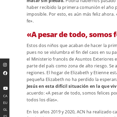
matar sin piedad.
Podría habernos pasado a
haber recibido la primera comunión el año pa
imposible. Por esto, es aún más feliz ahora. 
fe».
«A pesar de todo, somos f
Estos dos niños que acaban de hacer la pr
pues no se vislumbra el fin del caos en su pa
el Ministerio francés de Asuntos Exteriores e
parte del país como zona de alto riesgo. Se 
regiones. El hogar de Elizabeth y Etienne est
pequeña Elizabeth no ha perdido la esperan
Jesús en esta difícil situación en la que v
acuerdo: «A pesar de todo, somos felices 
CA
todos los días».
EU
GL
En los años 2019 y 2020, ACN ha realizado ca
ES