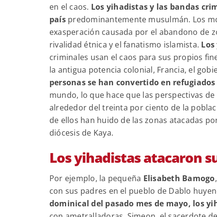
en el caos.
Los yihadistas y las bandas cr
país
predominantemente musulmán. Los motiv
exasperación causada por el abandono de zo
rivalidad étnica y el fanatismo islamista.
Los
criminales usan el caos para sus propios fine
la antigua potencia colonial, Francia, el gob
personas se han convertido en refugiados 
mundo, lo que hace que las perspectivas de 
alrededor del treinta por ciento de la pobla
de ellos han huido de las zonas atacadas po
diócesis de Kaya.
Los yihadistas atacaron s
Por ejemplo, la pequeña
Elisabeth Bamogo
con sus padres en el pueblo de Dablo huyendo
dominical del pasado mes de mayo, los yih
con ametralladoras. Simeon, el sacerdote del