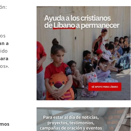
ón:
dos
an a
dido
para
tos».
n
Vimos