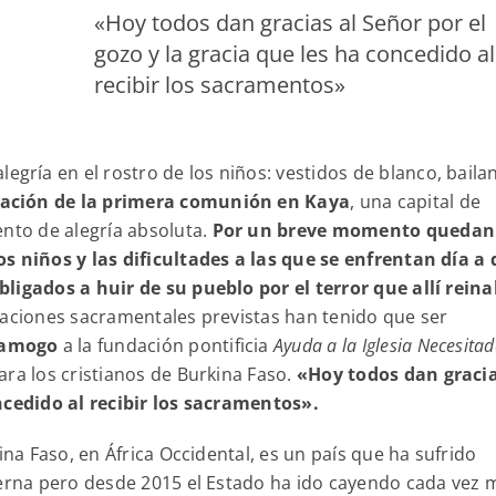
«Hoy todos dan gracias al Señor por el
gozo y la gracia que les ha concedido al
recibir los sacramentos»
legría en el rostro de los niños: vestidos de blanco, baila
ación de la primera comunión en Kaya
, una capital de
ento de alegría absoluta.
Por un breve momento quedan
s niños y las dificultades a las que se enfrentan día a 
ligados a huir de su pueblo por el terror que allí rein
raciones sacramentales previstas han tenido que ser
Bamogo
a la fundación pontificia
Ayuda a la Iglesia Necesita
ara los cristianos de Burkina Faso.
«Hoy todos dan gracia
ncedido al recibir los sacramentos».
ina Faso, en África Occidental, es un país que ha sufrido
terna pero desde 2015 el Estado ha ido cayendo cada vez 