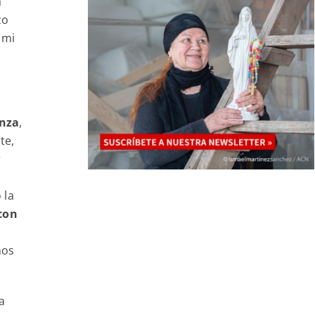
a
zo
 mi
anza
,
te,
r
 la
con
mos
a