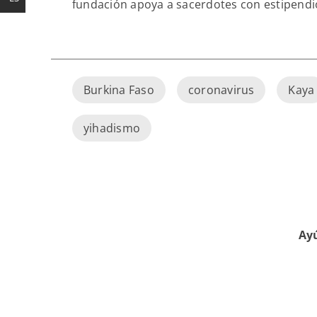
fundación apoya a sacerdotes con estipendi
Burkina Faso
coronavirus
Kaya
yihadismo
Ayú