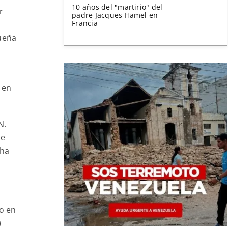
10 años del "martirio" del
r
padre Jacques Hamel en
Francia
sueña
 en
N.
Se
 ha
do en
a