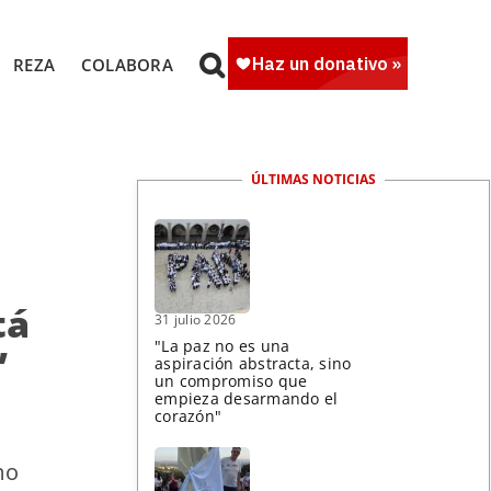
REZA
COLABORA
ÚLTIMAS NOTICIAS
tá
31 julio 2026
"La paz no es una
”
aspiración abstracta, sino
un compromiso que
empieza desarmando el
corazón"
mo