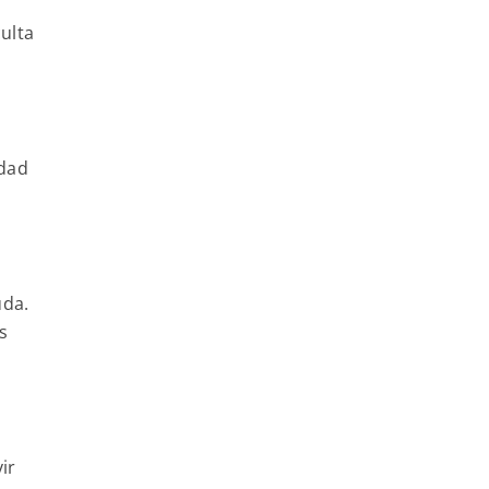
ulta
idad
uda.
s
ir