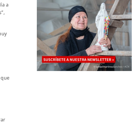
ía a
”,
muy
 que
a
rar