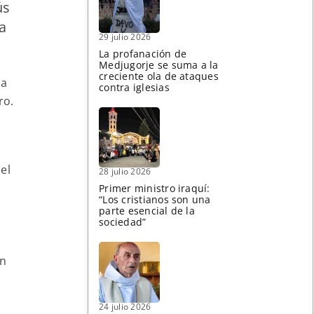
ús
a
29 julio 2026
La profanación de
Medjugorje se suma a la
creciente ola de ataques
da
contra iglesias
ro.
el
28 julio 2026
Primer ministro iraquí:
“Los cristianos son una
parte esencial de la
sociedad”
on
24 julio 2026