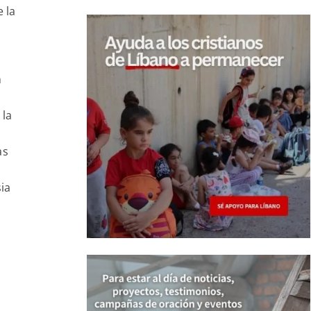
 la
n
 la
as
sia