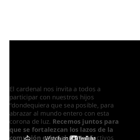
El cardenal nos invita a todos a
participar con nuestros hijos
“dondequiera que sea posible, para
abrazar al mundo entero con esta
corona de luz.
Recemos juntos para
que se fortalezcan los lazos de la
comunión eclesial,
tanto afectivos