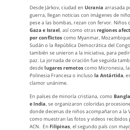
Desde Járkov, ciudad en
Ucrania
arrasada po
guerra, llegan noticias con imágenes de niñ
pese a las bombas, rezan con fervor. Niños 
Gaza e Israel
, así como otras
regiones afec
por conflictos
como Myanmar, Mozambique
Sudán o la República Democrática del Congo
también se unieron a la iniciativa, para pedir
paz. La jornada de oración fue seguida tamb
desde
lugares remotos
como Micronesia, la
Polinesia Francesa o incluso
la Antártida
, e
clamor unánime.
En países de minoría cristiana, como
Bangl
e India
, se organizaron coloridas procesion
donde decenas de niños acompañaron a la V
como muestran las fotos y videos recibidos 
ACN. En
Filipinas
, el segundo país con may