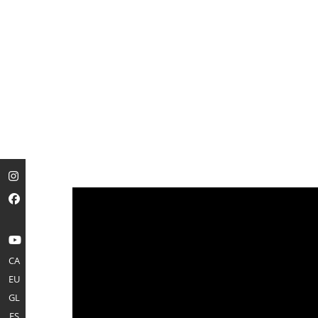
CA
EU
GL
ES