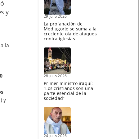
gó
s y
29 julio 2026
La profanación de
Medjugorje se suma a la
creciente ola de ataques
contra iglesias
a la
0
28 julio 2026
Primer ministro iraquí:
“Los cristianos son una
os
parte esencial de la
sociedad”
) y
24 julio 2026