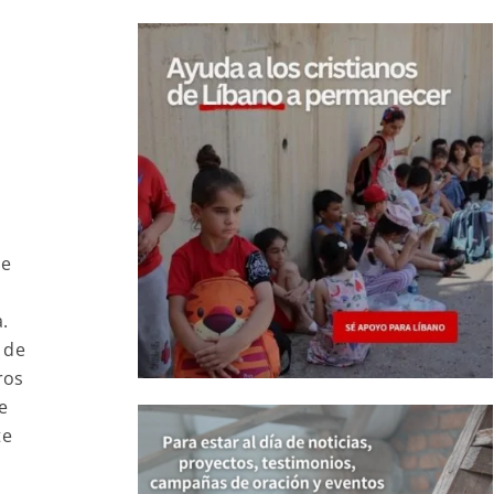
El cardenal Marto saluda a un grupo de niños unidos a la jornada
de oración desde la Capilla de las Apariciones de Fátima. (ACN)
se
a.
 de
ros
e
te