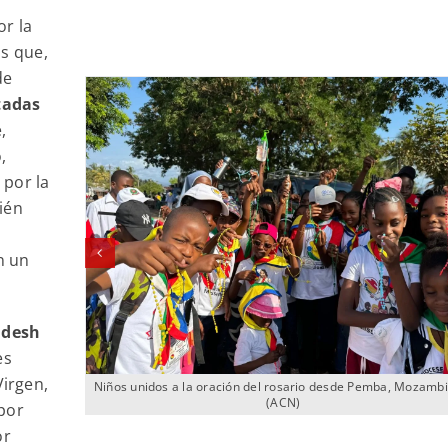
r la
os que,
de
tadas
,
,
 por la
ién
n un
adesh
es
irgen,
Niños unidos a la oración del rosario desde Pemba, Mozamb
(ACN)
por
or