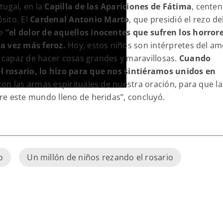
tugal, en la
Capilla de las Apariciones de Fátima
, cente
sito. El
Cardenal Antonio Marto
, que presidió el rezo de
te
“el dolor de aquellos inocentes que sufren los horror
da vez más feroz.
Hoy, estos niños son intérpretes del am
s capaz de hacer cosas grandes y maravillosas.
Cuando
 rosario, lo hizo para que nos sintiéramos unidos en
on las armas espirituales de nuestra oración, para que la
re este mundo lleno de heridas”, concluyó.
o
Un millón de niños rezando el rosario