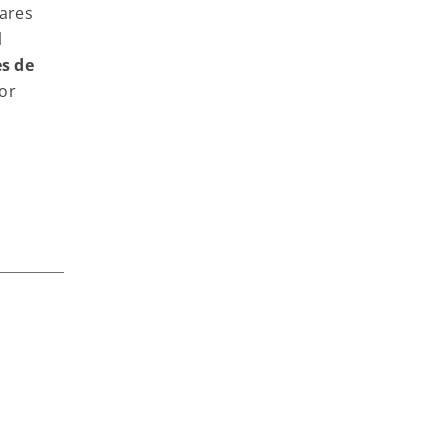
nares
l
es de
or