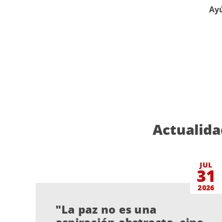
Ayú
Actualida
JUL
31
2026
"La paz no es una
aspiración abstracta, sino