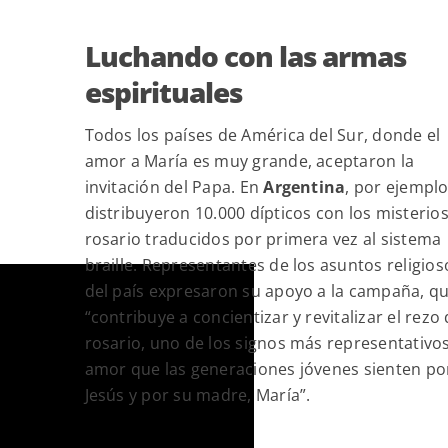
Luchando con las armas
espirituales
Todos los países de América del Sur, donde el
amor a María es muy grande, aceptaron la
invitación del Papa. En
Argentina
, por ejemplo
distribuyeron 10.000 dípticos con los misterios
rosario traducidos por primera vez al sistema
braille. Representantes de los asuntos religios
del país expresaron su apoyo a la campaña, q
“contribuye a concientizar y revitalizar el rezo 
rosario, uno de los signos más representativos
amor que las generaciones jóvenes sienten po
Jesús y por su madre, María”.