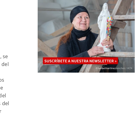
, se
 del
os
ue
del
 del
r