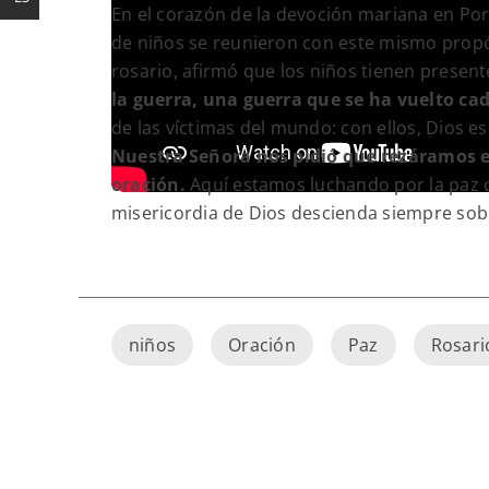
En el corazón de la devoción mariana en Por
de niños se reunieron con este mismo propó
rosario, afirmó que los niños tienen presen
la guerra, una guerra que se ha vuelto ca
de las víctimas del mundo: con ellos, Dios e
Nuestra Señora nos pidió que rezáramos el
oración.
Aquí estamos luchando por la paz c
misericordia de Dios descienda siempre sob
niños
Oración
Paz
Rosari