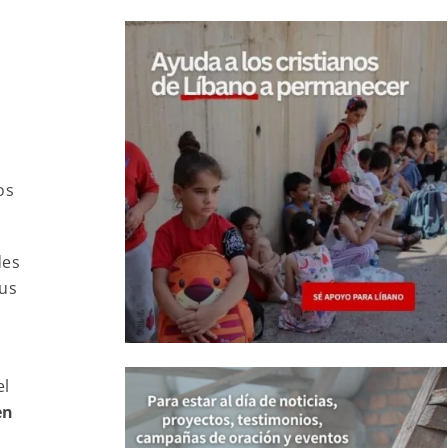
os
des
sus
el
en