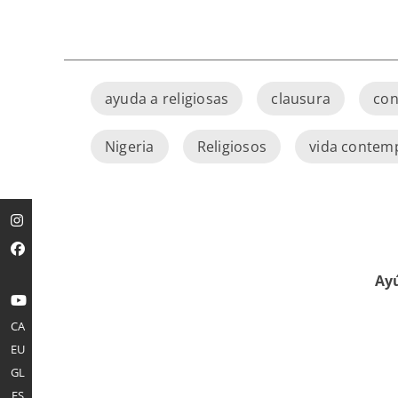
ayuda a religiosas
clausura
con
Nigeria
Religiosos
vida contemp
Ayú
CA
EU
GL
ES