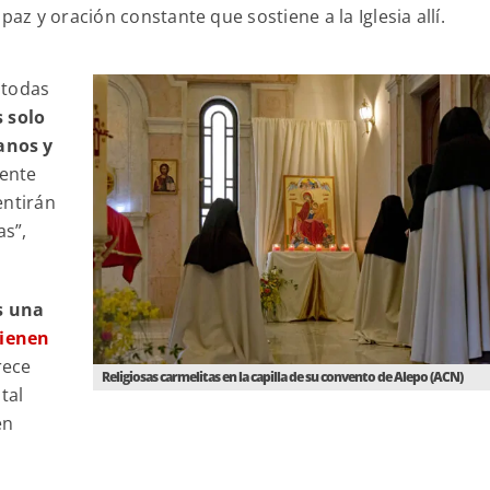
paz y oración constante que sostiene a la Iglesia allí.
 todas
 solo
anos y
ente
entirán
as”,
s una
tienen
rece
Religiosas carmelitas en la capilla de su convento de Alepo (ACN)
tal
en