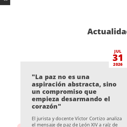
Actualida
JUL
31
2026
"La paz no es una
aspiración abstracta, sino
un compromiso que
empieza desarmando el
corazón"
El jurista y docente Víctor Cortizo analiza
el mensaje de paz de León XIV a raíz de