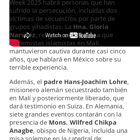
Week 2025 habrá personas que han
sufrido la persecución, incluidas dos
víctimas de secuestros por parte de
grupos yihadistas: La
Hna. Gloria
Narváez
, religiosa colombiana que
extremistas islamistas en Malí
mantuvieron cautiva durante casi cinco
años, que hablará en México sobre su
terrible experiencia.
Además, el
padre Hans-Joachim Lohre
,
misionero alemán secuestrado también
en Malí y posteriormente liberado, que
dará testimonio en Suiza. En Alemania,
siete grandes eventos contarán con la
presencia de
Mons. Wilfred Chikpa
Anagbe
, obispo de Nigeria, incluida una
misa solemne en la catedral de