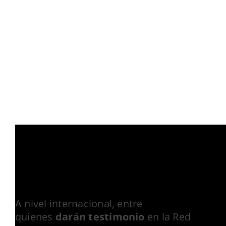
A nivel internacional, entre
quienes
darán testimonio
en la Red