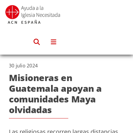
Saltar
al
contenido
30 julio 2024
Misioneras en
Guatemala apoyan a
comunidades Maya
olvidadas
Las religiosas recorren largas distancias