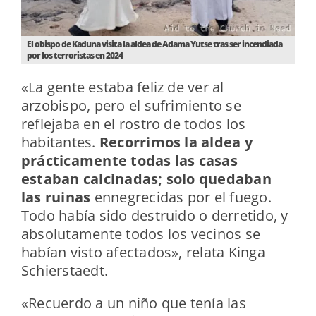
El obispo de Kaduna visita la aldea de Adama Yutse tras ser incendiada
por los terroristas en 2024
«La gente estaba feliz de ver al
arzobispo, pero el sufrimiento se
reflejaba en el rostro de todos los
habitantes.
Recorrimos la aldea y
prácticamente todas las casas
estaban calcinadas; solo quedaban
las ruinas
ennegrecidas por el fuego.
Todo había sido destruido o derretido, y
absolutamente todos los vecinos se
habían visto afectados», relata Kinga
Schierstaedt.
«Recuerdo a un niño que tenía las