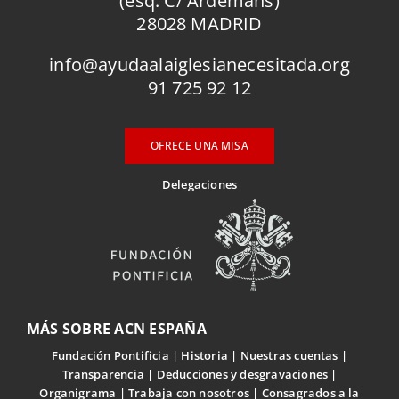
(esq. C/ Ardemans)
28028 MADRID
info@ayudaalaiglesianecesitada.org
91 725 92 12
OFRECE UNA MISA
Delegaciones
MÁS SOBRE ACN ESPAÑA
Fundación Pontificia
Historia
Nuestras cuentas
Transparencia
Deducciones y desgravaciones
Organigrama
Trabaja con nosotros
Consagrados a la