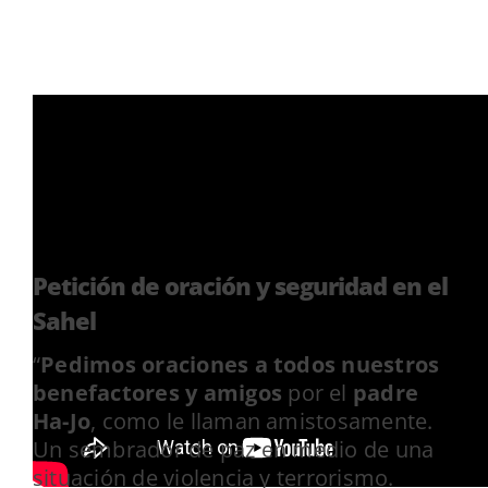
Petición de oración y seguridad en el
Sahel
“
Pedimos oraciones a todos nuestros
benefactores
y amigos
por el
padre
Ha-Jo
, como le llaman amistosamente.
Un sembrador de paz en medio de una
situación de violencia y terrorismo.