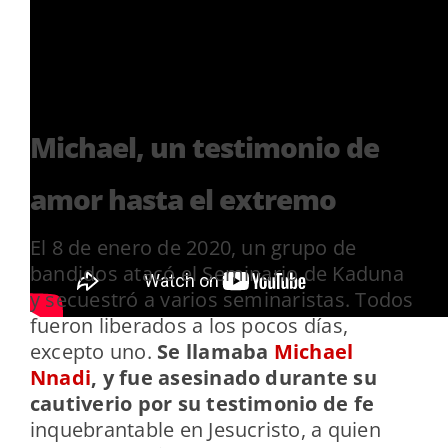
Michael, un testimonio de
amor hasta el extremo
El 8 de enero de 2020, un grupo de
bandidos atacó el Seminario de Kaduna
y secuestró a varios seminaristas. Todos
fueron liberados a los pocos días,
excepto uno.
Se llamaba
Michael
Nnadi
, y fue asesinado durante su
cautiverio por su testimonio de fe
inquebrantable en Jesucristo, a quien