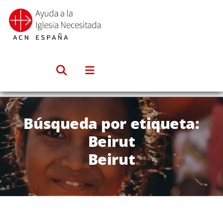
Saltar
al
contenido
Búsqueda por etiqueta:
Beirut
Beirut