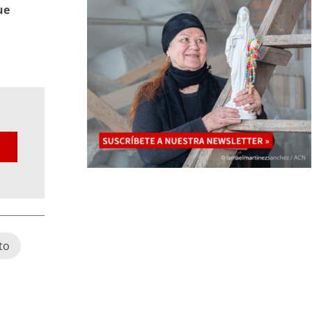
ue
to