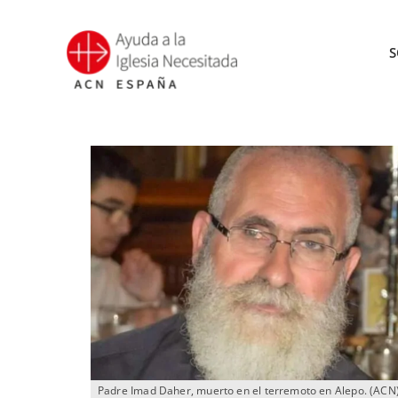
Saltar
al
S
contenido
Padre Imad Daher, muerto en el terremoto en Alepo. (ACN