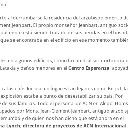
ama.
rto al derrumbarse la residencia del arzobispo emérito de
ement Jeanbart. El propio monseñor Jeanbart, antiguo soci
ualmente está siendo tratado de sus heridas en el hospita
o que se encontraba en el edificio en ese momento tambié
es en algunos edificios, como la catedral sirio-ortodoxa 
de Latakia y daños menores en el
Centro Esperanza
, apoya
 catástrofe. Incluso en lugares tan lejanos como Beirut, la
a explosión estaba a punto de desestabilizar su país. Por
 y de sus familias. Todo el personal de ACN en Alepo, Homs
pados por Mons. Jean-Clement Jeanbart, antiguo arzobi
e derrumbó y de quien nos han dicho que está ahora en el
na Lynch, directora de proyectos de ACN Internacional