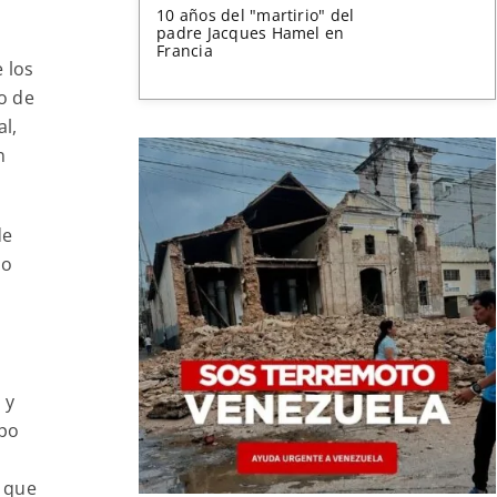
10 años del "martirio" del
padre Jacques Hamel en
Francia
 los
o de
l,
n
de
do
 y
spo
, que