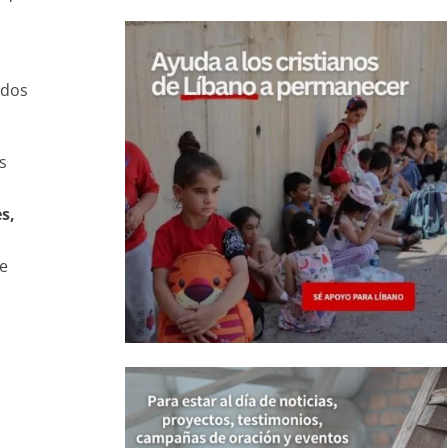
ndos
s
s,
de