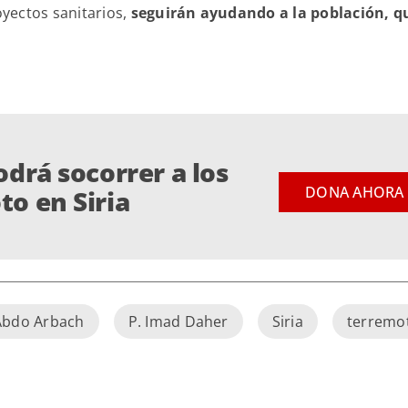
oyectos sanitarios,
seguirán ayudando a la población, q
odrá socorrer a los
DONA AHORA
to en Siria
Abdo Arbach
P. Imad Daher
Siria
terremo