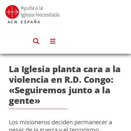
Saltar
al
contenido
La Iglesia planta cara a la
violencia en R.D. Congo:
«Seguiremos junto a la
gente»
Los misioneros deciden permanecer a
pesar de la guerra y el terrorismo,