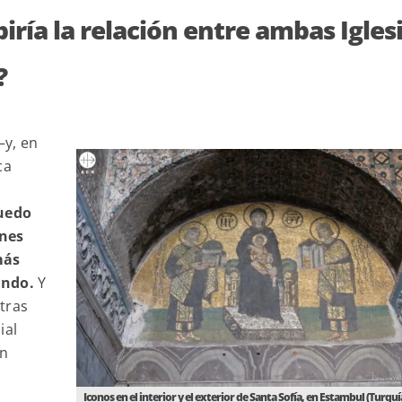
ría la relación entre ambas Igles
?
—y, en
ca
uedo
ones
más
undo.
Y
tras
ial
en
Iconos en el interior y el exterior de Santa Sofía, en Estambul (Turquí