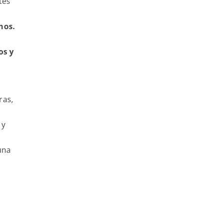
tes
mos.
os y
ras,
 y
na