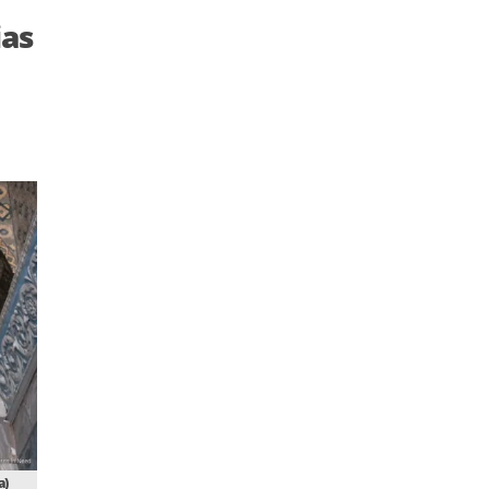
ias
a)