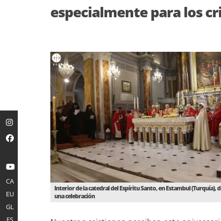
especialmente para los cr
CA
Interior de la catedral del Espíritu Santo, en Estambul (Turquía), 
EU
una celebración
GL
ES