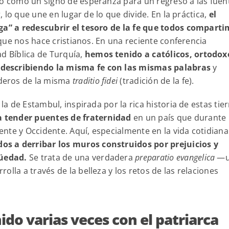
io como un signo de esperanza para un regreso a las fuen
r, lo que une en lugar de lo que divide. En la práctica,
el
iga” a redescubrir el tesoro de la fe que todos comparti
o que nos hace cristianos. En una reciente conferencia
ad Bíblica de Turquía,
hemos tenido a católicos, ortodox
describiendo la misma fe con las mismas palabras
y
deros de la misma
traditio fidei
(tradición de la fe).
la de Estambul, inspirada por la rica historia de estas tier
 tender puentes de fraternidad
en un país que durante
nte y Occidente. Aquí, especialmente en la vida cotidiana
s a derribar los muros construidos por prejuicios y
güedad.
Se trata de una verdadera
preparatio evangelica
—u
lla a través de la belleza y los retos de las relaciones
ido varias veces con el patriarca