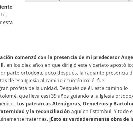
riente
to,
r esta
iación comenzó con la presencia de mi predecesor Ange
II,
en los diez años en que dirigió este vicariato apostólic
por parte ortodoxa, poco después, la radiante presencia d
as de esa Iglesia al camino ecuménico: él fue
an profeta de la unidad. Después de él, este camino lo
tolomé, que lleva casi 35 años guiando a la Iglesia ortodo
ménico.
Los patriarcas Atenágoras, Demetrios y Bartol
raternidad y la reconciliación
aquí en Estambul. Y todo e
nuinamente fraternas.
¡Esto es verdaderamente obra de l