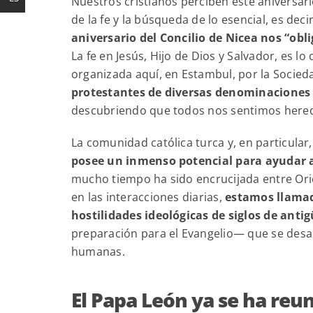
Nuestros cristianos perciben este aniversar
de la fe y la búsqueda de lo esencial, es deci
aniversario del Concilio de Nicea nos “obl
La fe en Jesús, Hijo de Dios y Salvador, es l
organizada aquí, en Estambul, por la Socied
protestantes de diversas denominaciones 
descubriendo que todos nos sentimos here
La comunidad católica turca y, en particular, 
posee un inmenso potencial para ayudar a
mucho tiempo ha sido encrucijada entre Orie
en las interacciones diarias,
estamos llamado
hostilidades ideológicas de siglos de anti
preparación para el Evangelio— que se desarro
humanas.
El Papa León ya se ha reun