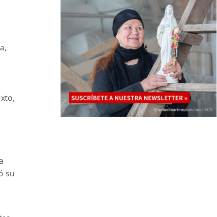
a,
xto,
a
ó su