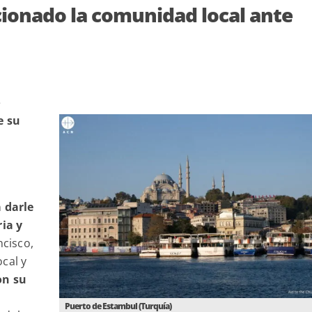
cionado la comunidad local ante
e
e su
 darle
ia y
ncisco,
ocal y
on su
Puerto de Estambul (Turquía)