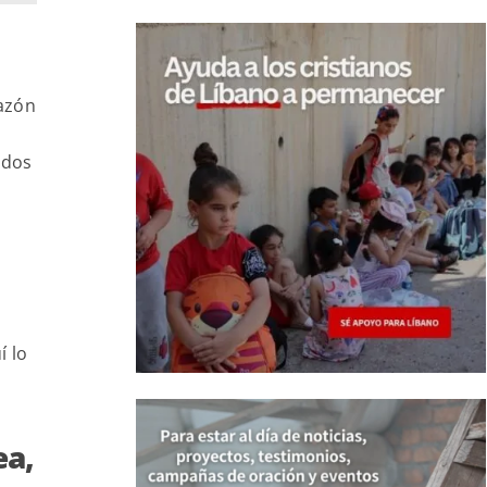
razón
odos
í lo
ea,