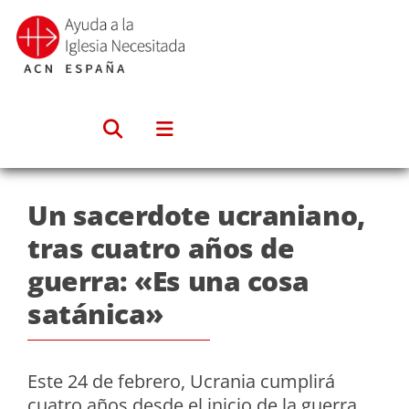
Saltar
al
contenido
Un sacerdote ucraniano,
tras cuatro años de
guerra: «Es una cosa
satánica»
Este 24 de febrero, Ucrania cumplirá
cuatro años desde el inicio de la guerra