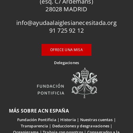
(esq. C/ Ardemans)
28028 MADRID
info@ayudaalaiglesianecesitada.org
91 725 92 12
OFRECE UNA MISA
Delegaciones
MÁS SOBRE ACN ESPAÑA
Fundación Pontificia
Historia
Nuestras cuentas
Transparencia
Deducciones y desgravaciones
Organigrama
Trabaja con nosotros
Consagrados a la