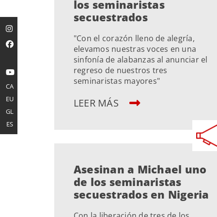
los seminaristas
secuestrados
"Con el corazón lleno de alegría,
elevamos nuestras voces en una
sinfonía de alabanzas al anunciar el
regreso de nuestros tres
seminaristas mayores"
CA
EU
LEER MÁS
GL
ES
Asesinan a Michael uno
de los seminaristas
secuestrados en Nigeria
Con la liberación de tres de los