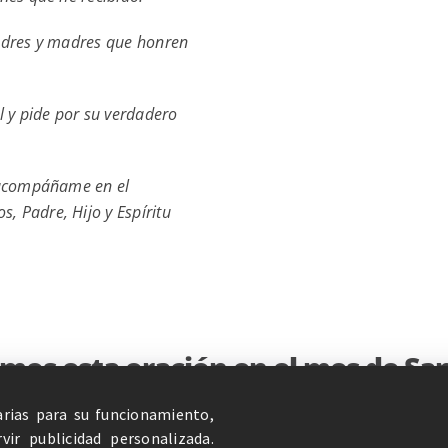
padres y madres que honren
l y pide por su verdadero
y acompáñame en el
 Padre, Hijo y Espíritu
mos esta oración en el mes de San
arias para su funcionamiento,
ENCIENDE UNA VELA
ir publicidad personalizada.