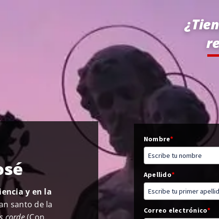
¿Tien
re
Nombre
*
osé
Apellido
*
encia y en la
ran santo de la
Correo electrónico
*
is corde
(Con