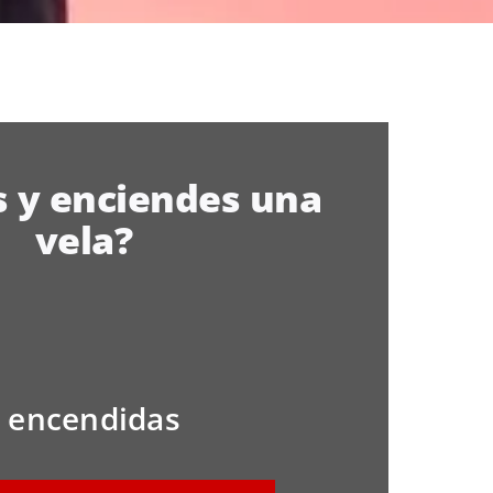
s y enciendes una
vela?
1
s encendidas