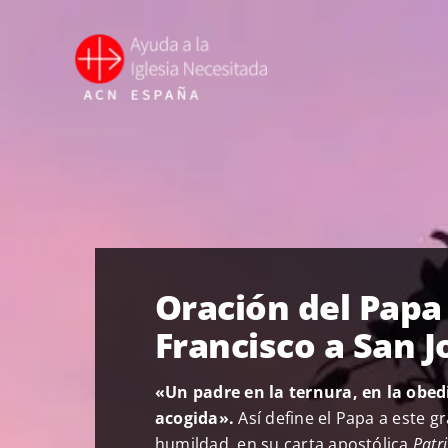
Saltar
al
contenido
Oración del Papa
Francisco a San J
«Un padre en la ternura, en la obedi
acogida».
Así define el Papa a este g
humildad, en su carta apostólica
Patr