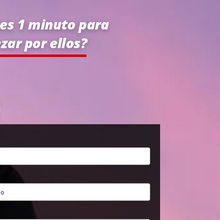
es 1 minuto para
zar por ellos?