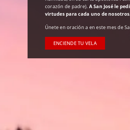
corazón de padre).
A San José le ped
virtudes para cada uno de nosotros
Únete en oración a en este mes de S
ENCIENDE TU VELA