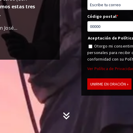
imos estas tres
.
Código postal
*
an José…
Aceptación de Polític
Otorgo mi consentimi
personales para recibir
conformidad con su Polít
Ver Política de Privacida
UNIRME EN ORACIÓN »