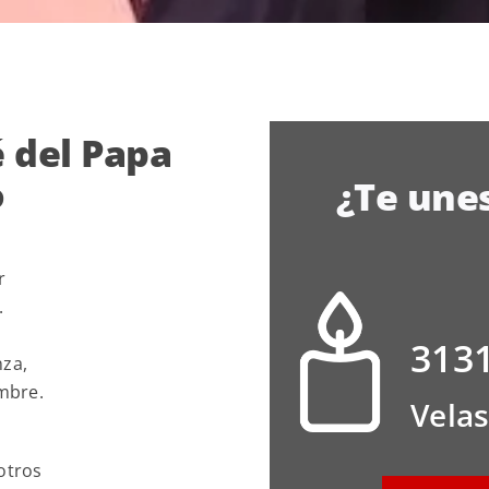
é del Papa
o
¿Te une
r
.
313
nza,
mbre.
Vela
otros