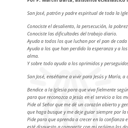
Por P. Martin Barta, asistente eclesiástic
San José, patrón y padre espiritual de toda la Igle
Conociste el desaliento, la persecución, la pobrez
Conociste las dificultades del trabajo diario.
Ayuda a todos los que luchan por el pan de cada 
Ayuda a los que han perdido la esperanza y a los
alma.
Y sobre todo ayuda a los oprimidos y perseguidos
San José, enséñame a vivir para Jesús y María, 
Bendice a la Iglesia para que viva fielmente segú
para que reconozca a Jesús en el servicio a los 
Pide al Señor que me dé un corazón abierto y ge
que haga busque y me deje guiar siempre por la 
Pide para que aprenda a crecer en la confianza e
esté dispuesto a compartir con mi prójimo los do