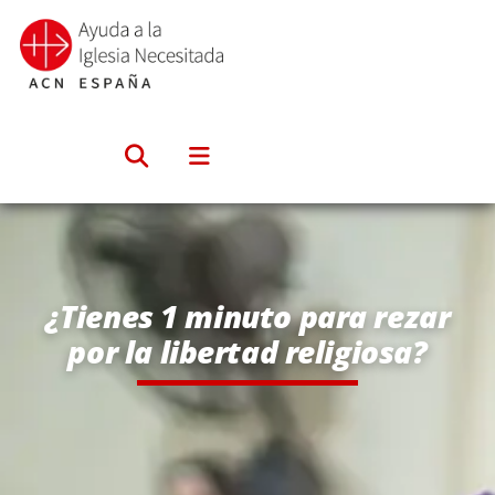
Saltar
al
contenido
¿Tienes 1 minuto para rezar
por la libertad religiosa?